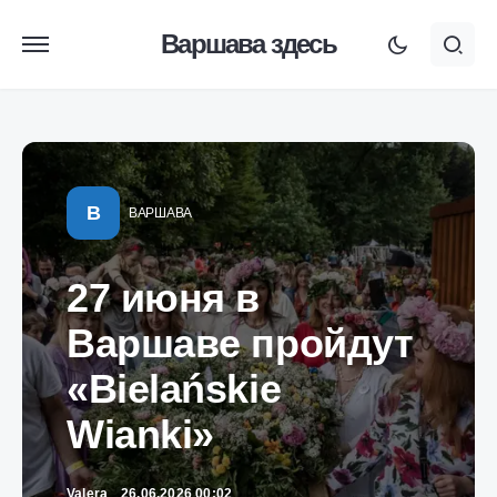
Варшава здесь
В
ВАРШАВА
27 июня в
Варшаве пройдут
«Bielańskie
Wianki»
Valera
26.06.2026 00:02