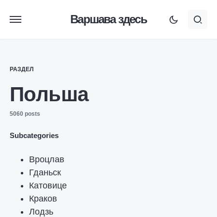
Варшава здесь
РАЗДЕЛ
Польша
5060 posts
Subcategories
Вроцлав
Гданьск
Катовице
Краков
Лодзь