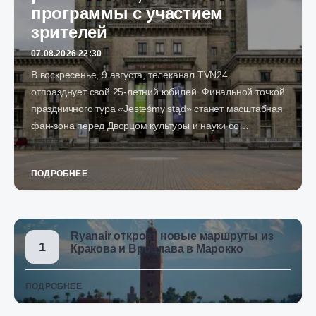
программы с участием
зрителей
07.08.2026 22:30
В воскресенье, 9 августа, телеканал TVN24
отпразднует свой 25-летний юбилей. Финальной точкой
праздничного тура «Jesteśmy stąd» станет масштабная
фан-зона перед Дворцом культуры и науки со…
ПОДРОБНЕЕ
Ryanair откроет новые маршруты из
Кракова и Вроцлава в Марокко
ПОДРОБНЕЕ