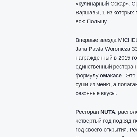
«кулинарный Оскар». Ср
Варшавы, 1 из которых 
всю Польшу.
Впервые звезда MICHEL
Jana Pawła Woronicza 3
награждённый в 2015 го
единственный ресторан 
формулу
омакасе
. Это
суши из меню, а полага
сезонные вкусы.
Ресторан
NUTA
, распол
четвёртый год подряд по
год своего открытия. Р