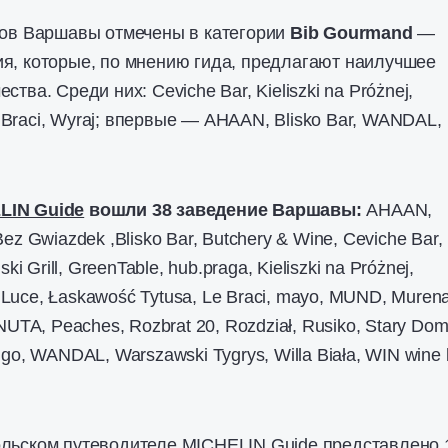
нов Варшавы отмечены в категории
Bib Gourmand
—
я, которые, по мнению гида, предлагают наилучшее
тва. Среди них: Ceviche Bar, Kieliszki na Próżnej,
Le Braci, Wyraj; впервые — AHAAN, Blisko Bar, WANDAL,
LIN Guide
вошли 38 заведение Варшавы:
AHAAN,
ez Gwiazdek ,Blisko Bar, Butchery & Wine, Ceviche Bar,
ki Grill, GreenTable, hub.praga, Kieliszki na Próżnej,
La Luce, Łaskawość Tytusa, Le Braci, mayo, MUND, Murena
NUTA, Peaches, Rozbrat 20, Rozdział, Rusiko, Stary Dom
ngo, WANDAL, Warszawski Tygrys, Willa Biała, WIN wine 
ольском путеводителе MICHELIN Guide представлено 