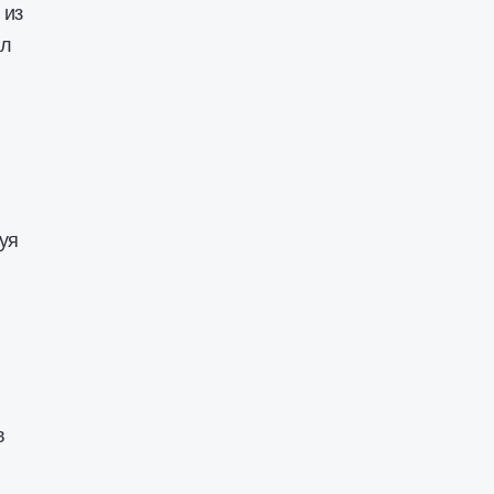
 из
ил
.
уя
в