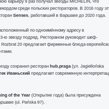
свою карьеру 9 раз получал звёзды MICHELIN, что
кордом среди польских рестораторов. В 2016 году эт
сторан
Senses
, работавший в Варшаве до 2020 года.
асположенный по одноимённому адресу в
3-ю звезду подряд. Рестораном руководит шеф-
.
Rozbrat 20 предлагает фирменные блюда европейск
нтами.
езду сохранил ресторан
hub.praga
(ул. Jagiellońska
тек Иваньский
предлагает современную интерпрета
ng of the Year
(Открытие года) была присуждена
шаве (ul. Pańska 97).