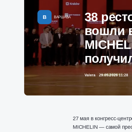
38 рес
В
ВАРШАВА
вошли 
MICHELI
получи
Valera
29.05.2026 11:28
27 мая в конгресс-цент
MICHELIN — самой прест