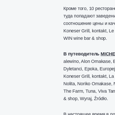
Кроме того, 10 рестора
туда попадают заведени
соотношение цены и качес
Koneser Grill, kontakt, 
WIN wine bar & shop.
В путеводитель
MICHE
alewino, Alon Omakase, B
Dyletanci, Epoka, Europejs
Koneser Grill, kontakt, 
Nolita, Noriko Omakase, 
The Farm, Tuna, Viva Ta
& shop, Wyraj, Źródło.
В настоящее время в п