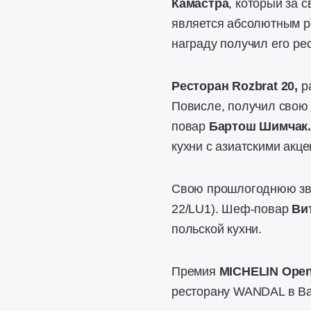
Камастра
, который за 
является абсолютным ре
награду получил его ре
Ресторан Rozbrat 20,
р
Повисле, получил свою 
повар
Бартош Шимчак
кухни с азиатскими акце
Свою прошлогоднюю зв
22/LU1). Шеф-повар
Ви
польской кухни.
Премия
MICHELIN Openi
ресторану WANDAL в Вар