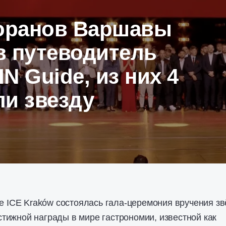
торанов Варшавы
в путеводитель
N Guide, из них 4
ли звезду
ре ICE Kraków состоялась гала-церемония вручения зв
ижной награды в мире гастрономии, известной как