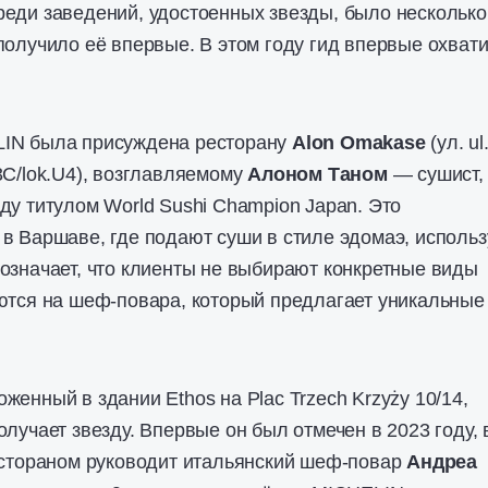
еди заведений, удостоенных звезды, было несколько
получило её впервые. В этом году гид впервые охват
IN была присуждена ресторану
Alon Omakase
(ул. ul
3C/lok.U4), возглавляемому
Алоном Таном
— сушист,
ду титулом World Sushi Champion Japan. Это
в Варшаве, где подают суши в стиле эдомаэ, использ
 означает, что клиенты не выбирают конкретные виды
ются на шеф-повара, который предлагает уникальные
оженный в здании Ethos на Plac Trzech Krzyży 10/14,
лучает звезду. Впервые он был отмечен в 2023 году, 
естораном руководит итальянский шеф-повар
Андреа