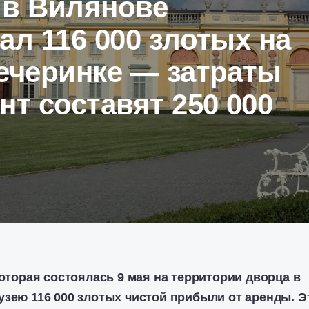
 в Вилянове
ал 116 000 злотых на
ечеринке — затраты
нт составят 250 000
которая состоялась 9 мая на территории дворца в
узею 116 000 злотых чистой прибыли от аренды. Э