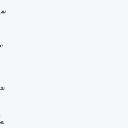
ным
ле
ов
,
ые