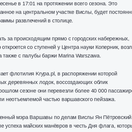
есенье в 17:01 на протяжении всего сезона. Это
анное на центральном участке Вислы, будет постоян
раммы развлечений в столице.
ать за происходящим прямо с городских набережных,
 откроется со ступеней у Центра науки Коперник, воз
а также с палубы баржи Marina Warszawa.
ает флотилия Krypa.pl, в распоряжении которой
ных деревянных лодок, воссоздающих облик
прошлом сезоне они перевезли более 40 000 пассажир
али неотъемлемой частью варшавского пейзажа.
ченный мэра Варшавы по делам Вислы Ян Пётровский
е успеха майских манёвров в честь Дня флага, котор