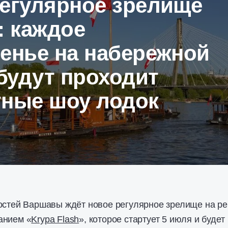
регулярное зрелище
: каждое
енье на набережной
будут проходит
тные шоу лодок
остей Варшавы ждёт новое регулярное зрелище на ре
анием «
Krypa Flash
», которое стартует 5 июля и будет