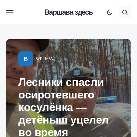
Варшава здесь
В
ВАРШАВА
Лесники спасли
осиротевшего
косулёнка —
детёныш уцелел
во время