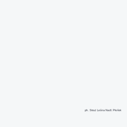
ph. Straż Leśna Nadl. Płońsk