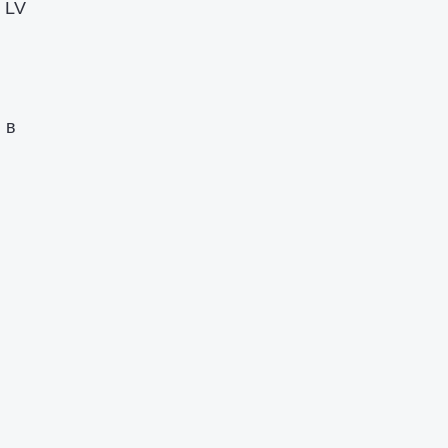
 LV
 в