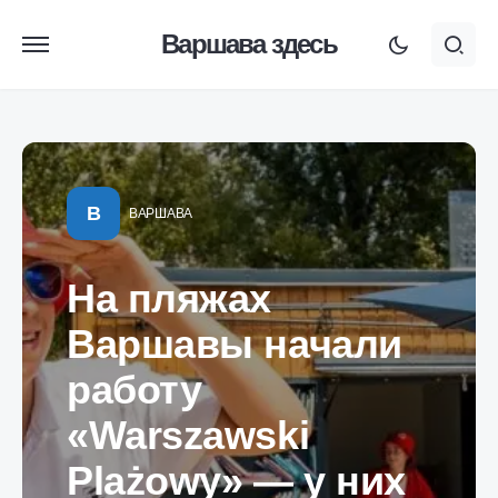
Варшава здесь
В
ВАРШАВА
На пляжах
Варшавы начали
работу
«Warszawski
Plażowy» — у них