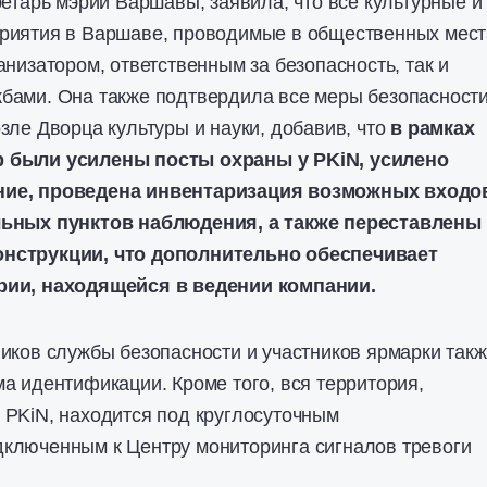
ретарь мэрии Варшавы, заявила, что все культурные и
риятия в Варшаве, проводимые в общественных мест
анизатором, ответственным за безопасность, так и
бами. Она также подтвердила все меры безопасности
зле Дворца культуры и науки, добавив, что
в рамках
 были усилены посты охраны у PKiN, усилено
ние, проведена инвентаризация возможных входо
льных пунктов наблюдения, а также переставлены
нструкции, что дополнительно обеспечивает
рии, находящейся в ведении компании.
иков службы безопасности и участников ярмарки так
а идентификации. Кроме того, вся территория,
 PKiN, находится под круглосуточным
ключенным к Центру мониторинга сигналов тревоги