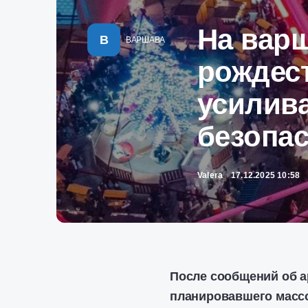
На вар
В
ВАРШАВА
рождес
усилив
безопа
Valera
17.12.2025 10:58
После сообщений об а
планировавшего массо