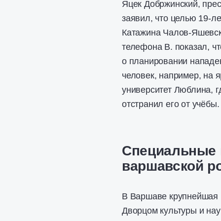
Яцек Добржинский, прес
заявил, что целью 19-л
Катажина Чалов-Яшевск
телефона В. показал, ч
о планировании нападен
человек, например, на 
университет Люблина, г
отстранил его от учёбы.
Специальные 
варшавской р
В Варшаве крупнейшая 
Дворцом культуры и нау