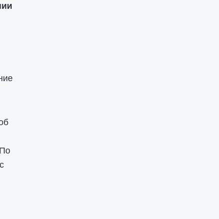
нии
ние
об
 По
с