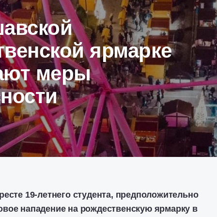
шавской
твенской ярмарке
ают меры
сности
ресте 19-летнего студента, предположительно
вое нападение на рождественскую ярмарку в