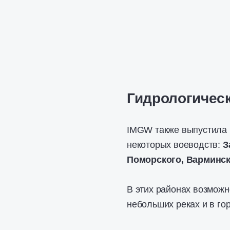
Гидрологичес
IMGW также выпустила 
некоторых воеводств:
З
Поморского, Варминск
В этих районах возмож
небольших реках и в го