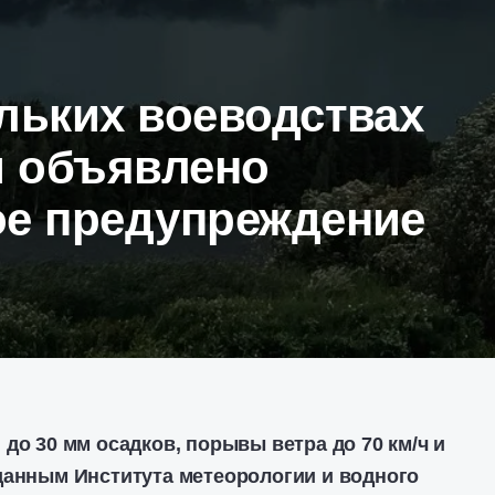
льких воеводствах
 объявлено
ое предупреждение
до 30 мм осадков, порывы ветра до 70 км/ч и
данным Института метеорологии и водного