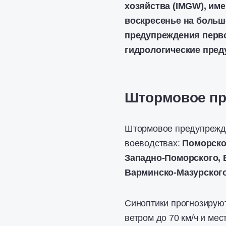
хозяйства (IMGW), им
воскресенье на больш
предупреждения первог
гидрологические пред
Штормовое пр
Штормовое предупрежде
воеводствах:
Поморско
Западно-Поморского, 
Варминско-Мазурского
Синоптики прогнозирую
ветром до 70 км/ч и мес