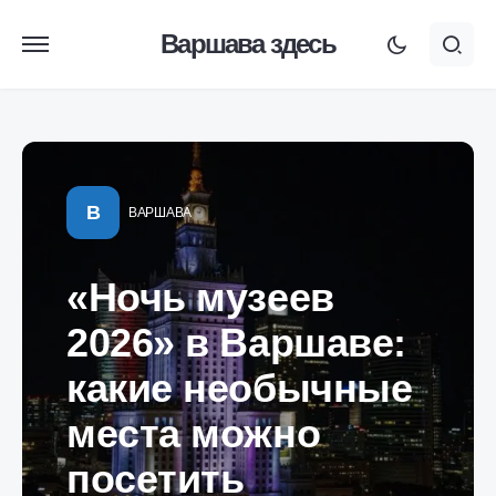
Варшава здесь
В
ВАРШАВА
«Ночь музеев
2026» в Варшаве:
какие необычные
места можно
посетить