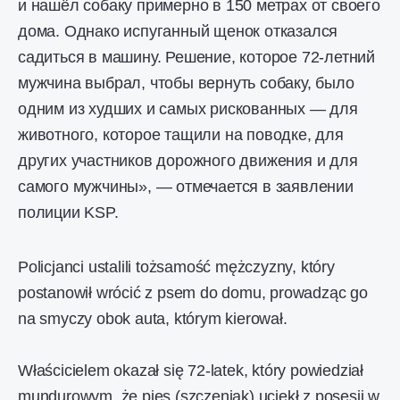
и нашёл собаку примерно в 150 метрах от своего
дома. Однако испуганный щенок отказался
садиться в машину. Решение, которое 72-летний
мужчина выбрал, чтобы вернуть собаку, было
одним из худших и самых рискованных — для
животного, которое тащили на поводке, для
других участников дорожного движения и для
самого мужчины», — отмечается в заявлении
полиции KSP.
Policjanci ustalili tożsamość mężczyzny, który
postanowił wrócić z psem do domu, prowadząc go
na smyczy obok auta, którym kierował.
Właścicielem okazał się 72-latek, który powiedział
mundurowym, że pies (szczeniak) uciekł z posesji w