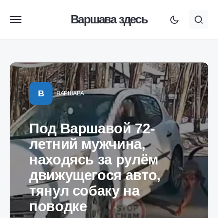
Варшава здесь
В
ВАРШАВА
Под Варшавой 72-
летний мужчина,
находясь за рулём
движущегося авто,
тянул собаку на
поводке