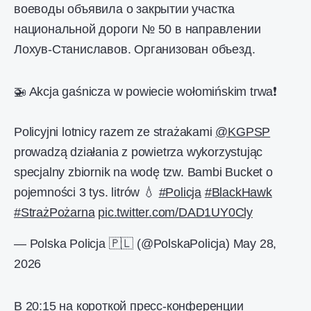
воеводы объявила о закрытии участка
национальной дороги № 50 в направлении
Лохув-Станиславов. Организован объезд.
🚁 Akcja gaśnicza w powiecie wołomińskim trwa❗️
Policyjni lotnicy razem ze strażakami
@KGPSP
prowadzą działania z powietrza wykorzystując
specjalny zbiornik na wodę tzw. Bambi Bucket o
pojemności 3 tys. litrów 💧
#Policja
#BlackHawk
#StrażPożarna
pic.twitter.com/DAD1UY0Cly
— Polska Policja 🇵🇱 (@PolskaPolicja)
May 28,
2026
В 20:15 на короткой пресс-конференции