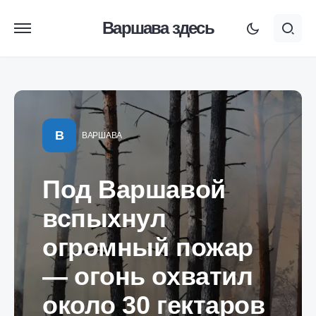
Варшава здесь
В
ВАРШАВА
Под Варшавой
вспыхнул
огромный пожар
— огонь охватил
около 30 гектаров