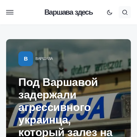
Варшава здесь
В
ВАРШАВА
Под Варшавой
задержали
агрессивного
украинца,
который залез на