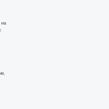
 на
.
ни,
т