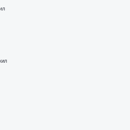
ил
жил