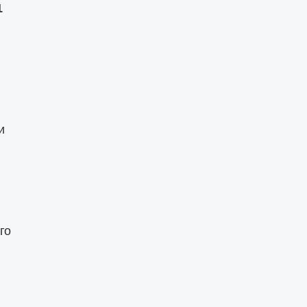
1
и
го