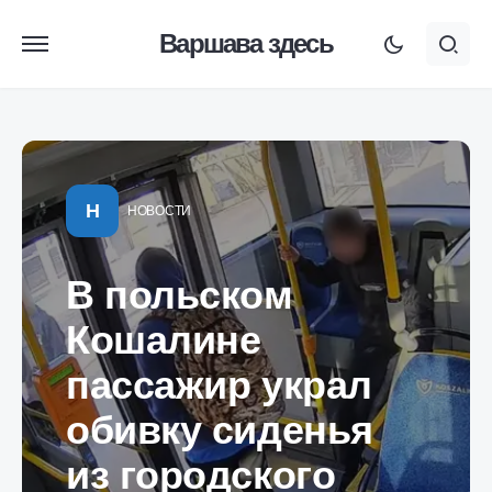
Варшава здесь
Н
НОВОСТИ
В польском
Кошалине
пассажир украл
обивку сиденья
из городского