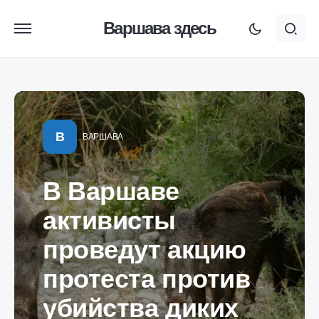
Варшава здесь
В
ВАРШАВА
В Варшаве
активисты
проведут акцию
протеста против
убийства диких