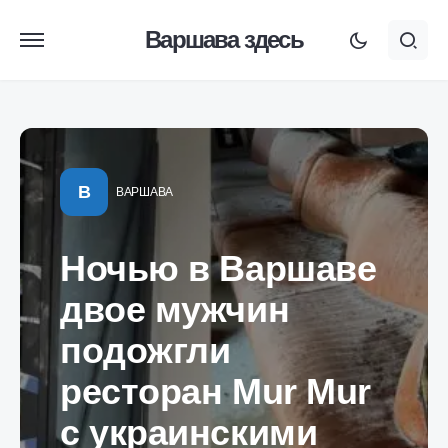
Варшава здесь
В
ВАРШАВА
Ночью в Варшаве
двое мужчин
подожгли
ресторан Mur Mur
с украинскими