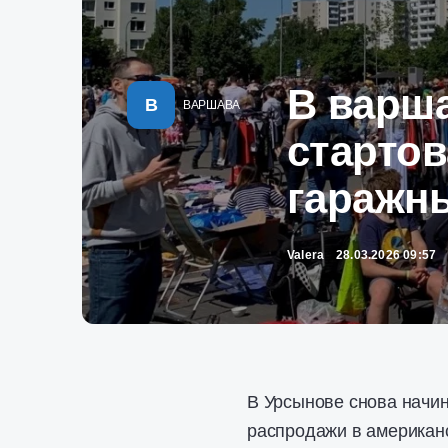
В варш
В
ВАРШАВА
стартов
гаражн
Valera
28.03.2026 09:57
В Урсынове снова начи
распродажи в американ