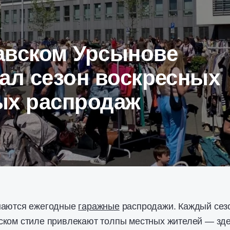
авском Урсынове
ал сезон воскресных
ых распродаж
наются ежегодные
гаражные
распродажи. Каждый сез
ском стиле привлекают толпы местных жителей — зд