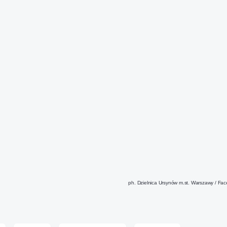
ph.
Dzielnica Ursynów m.st. Warszawy
/ Fac