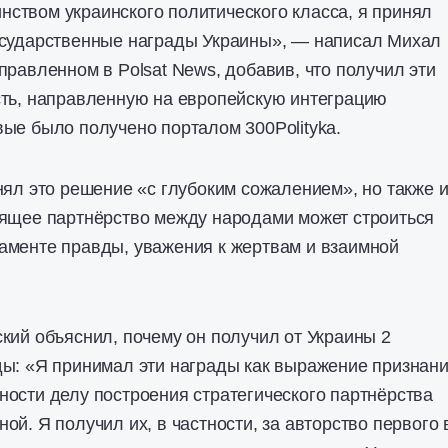
ством украинского политического класса, я принял
осударственные награды Украины», — написал Михал
правленном в Polsat News, добавив, что получил эти
сть, направленную на европейскую интеграцию
ые было получено порталом 300Polityka.
нял это решение «с глубоким сожалением», но также и
оящее партнёрство между народами может строиться
аменте правды, уважения к жертвам и взаимной
кий объяснил, почему он получил от Украины 2
ды: «Я принимал эти награды как выражение признан
ости делу построения стратегического партнёрства
й. Я получил их, в частности, за авторство первого 