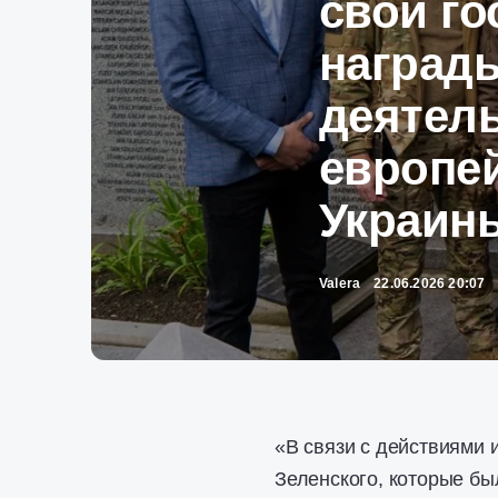
свои г
награды
деятел
европе
Украин
Valera
22.06.2026 20:07
«В связи с действиями
Зеленского, которые б