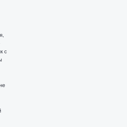
в
я,
е
к с
ы
 не
й