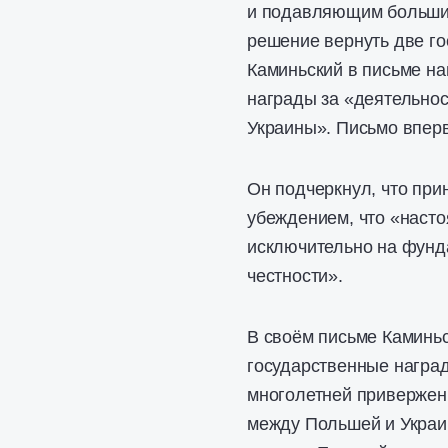
и подавляющим большин
решение вернуть две г
Каминьский в письме на
награды за «деятельно
Украины». Письмо вперв
Он подчеркнул, что при
убеждением, что «наст
исключительно на фунд
честности».
В своём письме Каминьс
государственные награ
многолетней приверженн
между Польшей и Украино