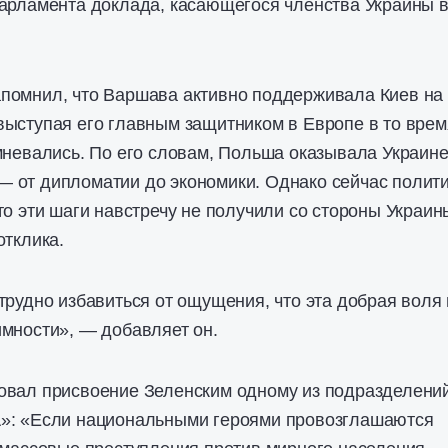
парламента доклада, касающегося членства Украины 
помнил, что Варшава активно поддерживала Киев на
ыступая его главным защитником в Европе в то врем
мневались. По его словам, Польша оказывала Украин
 от дипломатии до экономики. Однако сейчас полити
то эти шаги навстречу не получили со стороны Украин
отклика.
трудно избавиться от ощущения, что эта добрая воля
мности», — добавляет он.
овал присвоение Зеленским одному из подразделени
»: «Если национальными героями провозглашаются