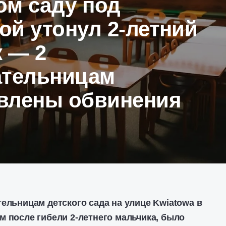
ом саду под
ой утонул 2-летний
 — 2
ательницам
влены обвинения
тельницам детского сада на улице
Kwiatow
а в
м после гибели 2-летнего мальчика, было