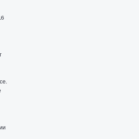
16
т
се.
е
ии