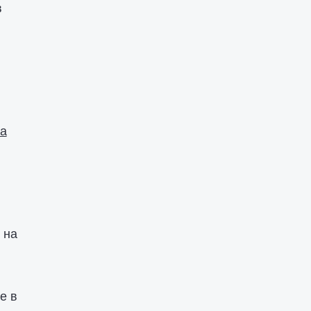
в
za
 на
е в