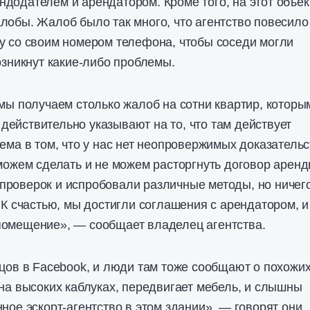
додателем и арендатором. Кроме того, на этот объек
лобы. Жалоб было так много, что агентство повесило
у со своим номером телефона, чтобы соседи могли
возникнут какие-либо проблемы.
 мы получаем столько жалоб на сотни квартир, которы
ействительно указывают на то, что там действует
ема в том, что у нас нет неопровержимых доказательс
 можем сделать и не можем расторгнуть договор аренд
проверок и испробовали различные методы, но ничег
 К счастью, мы достигли соглашения с арендатором, и
помещение», — сообщает владелец агентства.
ьцов в Facebook, и люди там тоже сообщают о похожи
 на высоких каблуках, передвигает мебель, и слышны
ное эскорт-агентство в этом здании», — говорят они.