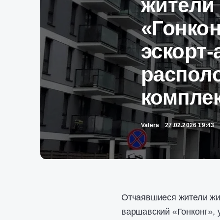
жители
«Гонкон
эскорт-
распол
компле
Valera
27.02.2026 19:43
Отчаявшиеся жители жи
варшавский «Гонконг», 