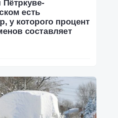
 Пётркуве-
ском есть
р, у которого процент
менов составляет