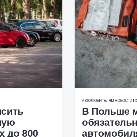
АВТОЛЮБИТЕЛЯМ
НОВОСТИ
П
ысить
В Польше м
ную
обязательн
х до 800
автомобиля