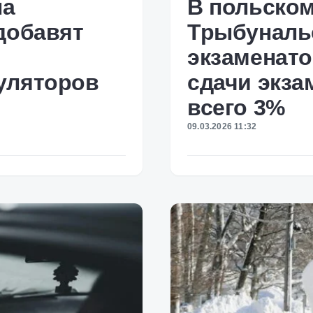
на
В польском
добавят
Трыбуналь
экзаменато
уляторов
сдачи экза
всего 3%
09.03.2026 11:32