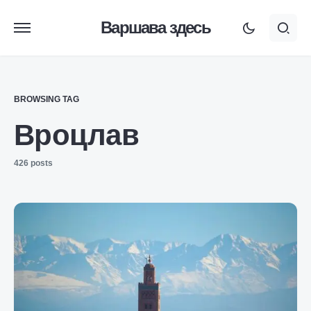
Варшава здесь
BROWSING TAG
Вроцлав
426 posts