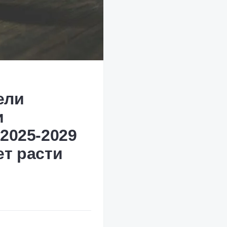
ели
и
2025-2029
ет расти