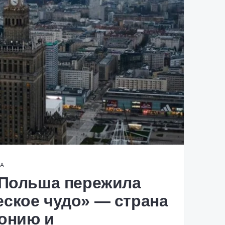
А
 Польша пережила
ское чудо» — cтрана
онию и