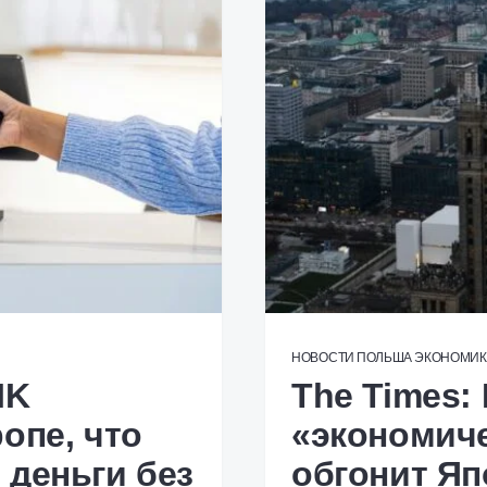
НОВОСТИ
ПОЛЬША
ЭКОНОМИК
IK
The Times:
опе, что
«экономиче
 деньги без
обгонит Яп