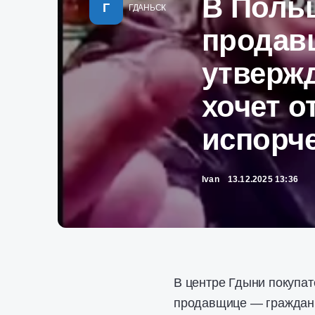
В Поль
Г
ГДАНЬСК
продав
утвержд
хочет о
испорч
Ivan
13.12.2025 13:36
В центре Гдыни покупат
продавщице — гражданке