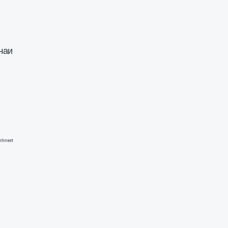
чаи
ehnert