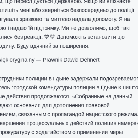
м, що переслідується державою. Якщо ви впізнаєте
пишіть мені або зверніться безпосередньо до поліції
еагувала зразково та миттєво надала допомогу. Я на
лою і надаю їй підтримку. Ми не дозволимо, щоб такі
ися без реакції. 💙💛 Допоможіть встановити цю
юдину. Буду вдячний за поширення.
ięk oryginalny — Prawnik Dawid Dehnert
 сотрудники полиции в Гдыне задержали подозреваемог
тель городской комендатуры полиции в Гдыне Кшишт
ые действия продолжаются. «Собранные на данный
 дают основания для дополнения правовой
ением, связанным с пропагандой нацистского режима
авершения процессуальных действий полиция намере
прокуратуру с ходатайством о применении меры