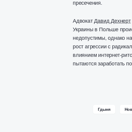
пресечения.
Адвокат
Давид Дехнерт
Украины в Польше проис
недопустимы, однако на
рост агрессии с радика
влиянием интернет-рито
пытаются заработать по
Гдыня
Нов