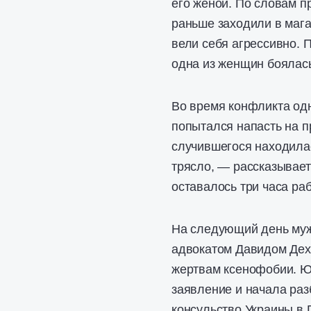
его женой. По словам п
раньше заходили в мага
вели себя агрессивно.
одна из женщин боялась
Во время конфликта одн
попытался напасть на п
случившегося находилас
трясло, — рассказывает
оставалось три часа ра
На следующий день муж
адвокатом Давидом Дех
жертвам ксенофобии. Ю
заявление и начала раз
консульство Украины в 