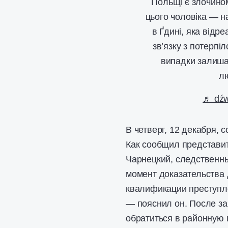
Польщі є злочино
цього чоловіка — на
в Ґдині, яка відр
зв’язку з потерпі
випадки залишал
л
♬ dźw
В четверг, 12 декабря,
Как сообщил представи
Чарнецкий, следственн
момент доказательства
квалификации преступл
— пояснил он. После з
обратиться в районную 