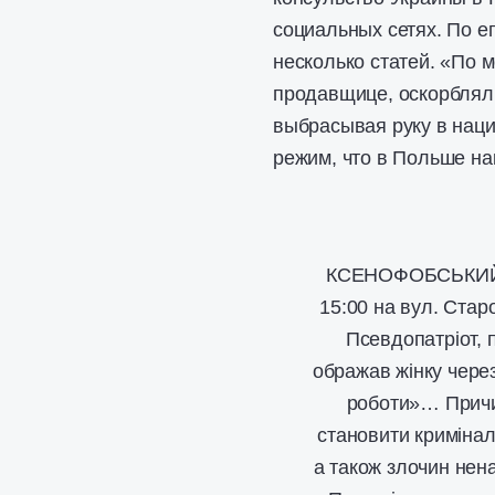
социальных сетях. По е
несколько статей. «По 
продавщице, оскорблял
выбрасывая руку в наци
режим, что в Польше на
КСЕНОФОБСЬКИЙ Н
15:00 на вул. Стар
Псевдопатріот, 
ображав жінку через
роботи»… Причин
становити кримінал
а також злочин нена