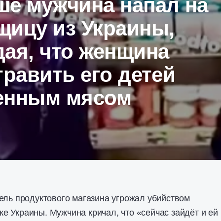
ше мужчина напал на
щицу из Украины,
ая, что женщина
травить его детей
енным мясом
ель продуктового магазина угрожал убийством
 Украины. Мужчина кричал, что «сейчас зайдёт и ей