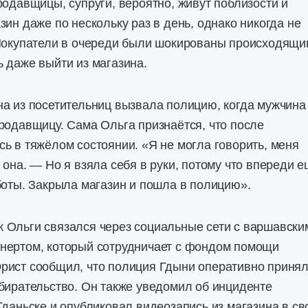
родавщицы, супруги, вероятно, живут поблизости и
зин даже по нескольку раз в день, однако никогда не
 Покупатели в очереди были шокированы происходящи
 даже выйти из магазина.
а из посетительниц вызвала полицию, когда мужчина
родавщицу. Сама Ольга признаётся, что после
ь в тяжёлом состоянии. «Я не могла говорить, меня
 она. — Но я взяла себя в руки, потому что впереди 
боты. Закрыла магазин и пошла в полицию».
 Ольги связался через социальные сети с варшавски
нертом, который сотрудничает с фондом помощи
рист сообщил, что полиция Гдыни оперативно приня
бирательство. Он также уведомил об инциденте
Гданьске и опубликовал видеозапись из магазина в св