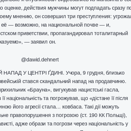
го оценке, действия мужчины могут подпадать сразу п
моему мнению, он совершил три преступления: угрожа
 её — возможно, на национальной почве — и,
стском приветствии, пропагандировал тоталитарный
казуемо», — заявил он.
@dawid.dehnert
АПАД У ЦЕНТРІ ҐДИНІ. Учора, 9 грудня, близько
овейській стався скандальний напад на продавчиню.
прихильник «Брауна», вигукував нацистські гасла,
 її національність та погрожував, що «дістане її після
ою його агресії стала… ковбаса. Такі дії можуть
ьне правопорушення з погрозою (ст. 190 КК Польщі),
висті, адже образи та погрози через національність у