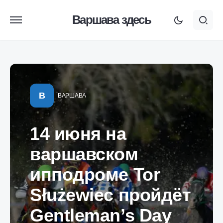
Варшава здесь
В
ВАРШАВА
14 июня на
варшавском
ипподроме Tor
Służewiec пройдёт
Gentleman’s Day