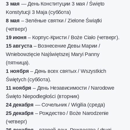
3 мая
— День Конституции 3 мая / Święto
Konstytucji 3 Maja (суббота)
8 мая
– Зелёные святки / Zielone Świątki
(четверг)
19 июня
– Корпус-Кристи / Boże Ciało (четверг).
15 августа
– Вознесение Девы Марии /
Wniebowzięcie Najświętszej Maryi Panny
(пятница).
1 ноября
– День всех святых / Wszystkich
Świętych (суббота).
11 ноября
– День Независимости / Narodowe
Święto Niepodległości (вторник)
24 декабря
— Сочельник / Wigilia (среда)
25 декабря
– Рождество / Boże Narodzenie
(четверг)