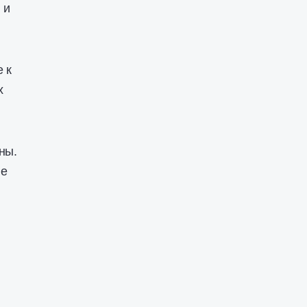
 и
 к
х
ны.
ые