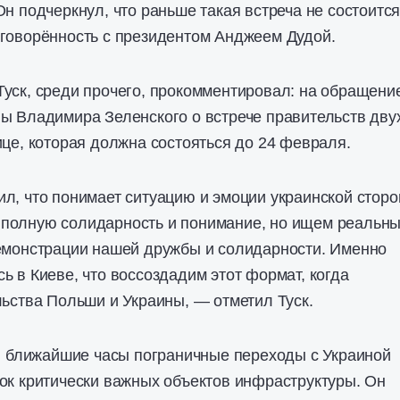
н подчеркнул, что раньше такая встреча не состоится
оговорённость с президентом Анджеем Дудой.
уск, среди прочего, прокомментировал: на обращение
ы Владимира Зеленского о встрече правительств дву
ице, которая должна состояться до 24 февраля.
л, что понимает ситуацию и эмоции украинской сторо
полную солидарность и понимание, но ищем реальн
демонстрации нашей дружбы и солидарности. Именно
ь в Киеве, что воссоздадим этот формат, когда
льства Польши и Украины, — отметил Туск.
 в ближайшие часы пограничные переходы с Украиной
ок критически важных объектов инфраструктуры. Он