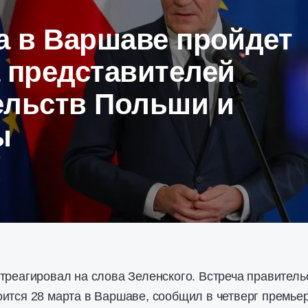
а в Варшаве пройдет
 представителей
ельств Польши и
ы
треагировал на слова Зеленского. Встреча правитель
ится 28 марта в Варшаве, сообщил в четверг премьер