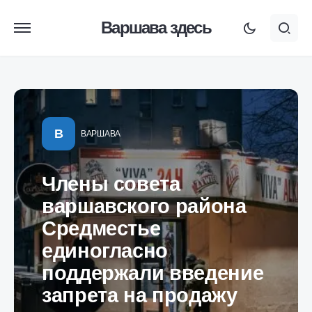
Варшава здесь
В
ВАРШАВА
Члены совета
варшавского района
Средместье
единогласно
поддержали введение
запрета на продажу