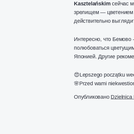
Kasztelańskim
сейчас м
зрелищем — цветением 
действительно выгляди
Интересно, что Бемово 
полюбоваться цветущим
Японией. Другие реком
😍Lepszego początku we
🌸Przed wami niekwesti
Опубликовано
Dzielnic