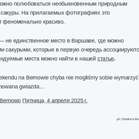
ожно полюбоваться необыкновенным природным
сакуры. На прилагаемых фотографиях это
т феноменально красиво.
— не единственное место в Варшаве, где можно
и сакурыми, которые в первую очередь ассоциируютс
ендуемые места можно найти в нашей
статье
.
ekendu na Bemowie chyba nie mogliśmy sobie wymarzy
onowana gwiazda…
a Bemowo
Пятница, 4 апреля 2025 г.
ph: Dzielnica 