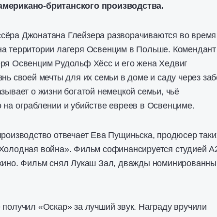
американо-британского производства.
сёра Джонатана Глейзера разворачиваются во время
на территории лагеря Освенцим в Польше. Комендант
еря Освенцим Рудольф Хёсс и его жена Хедвиг
знь своей мечты для их семьи в доме и саду через за
азывает о жизни богатой немецкой семьи, чьё
 на ограблении и убийстве евреев в Освенциме.
производство отвечает Ева Пущиньска, продюсер таки
«Холодная война». Фильм софинансируется студией А
 кино. Фильм снял Лукаш Зал, дважды номинированны
 получил «Оскар» за лучший звук. Награду вручили