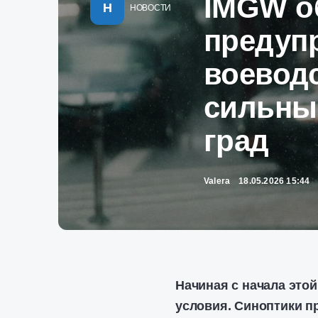
IMGW о
Н
НОВОСТИ
предуп
воевод
сильны
град
Valera
18.05.2026 15:44
Начиная с начала это
условия. Синоптики п