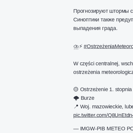
Прогнозируют штормы с 
Синоптики также предуп
выпадения града.
⛈️⚡
#OstrzeżeniaMeteoro
W części centralnej, wsc
ostrzeżenia meteorologicz
🟡 Ostrzeżenie 1. stopnia
🌩️ Burze
📍 Woj. mazowieckie, lub
pic.twitter.com/Q8UnEtd
— IMGW-PIB METEO P