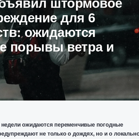
бъявил штормовое
реждение для 6
ств: ожидаются
е порывы ветра и
й недели ожидаются переменчивые погодные
редупреждают не только о дождях, но и о локальн