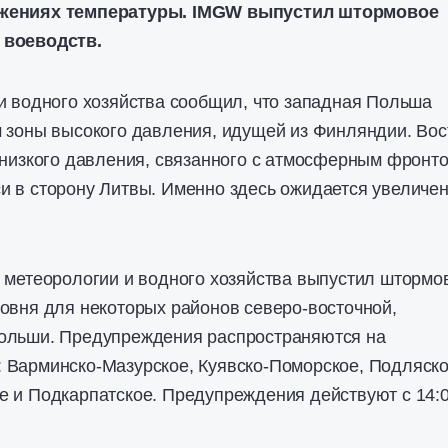
ижениях температуры. IMGW выпустил штормовое
 воеводств.
и водного хозяйства сообщил, что западная Польша
 зоны высокого давления, идущей из Финляндии. Вос
 низкого давления, связанного с атмосферным фронто
и в сторону Литвы. Именно здесь ожидается увеличе
 метеорологии и водного хозяйства выпустил штормо
овня для некоторых районов северо-восточной,
ольши. Предупреждения распространяются на
 Варминско-Мазурское, Куявско-Поморское, Подляско
е и Подкарпатское. Предупреждения действуют с 14: