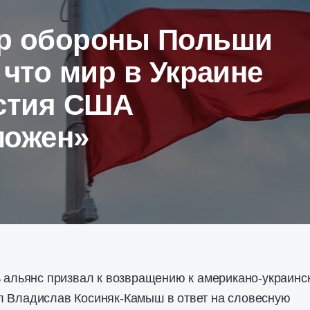
р обороны Польши
 что мир в Украине
астия США
можен»
ь альянс призвал к возвращению к американо-украинс
л Владислав Косиняк-Камыш в ответ на словесную