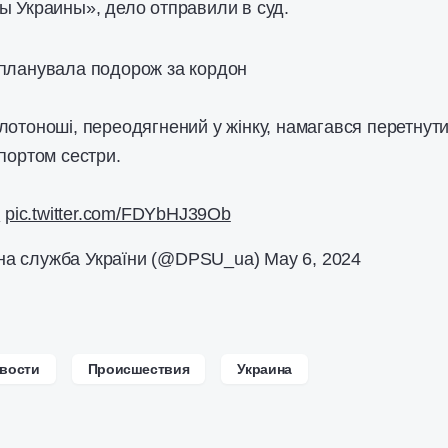
ы Украины», дело отправили в суд.
спланувала подорож за кордон
лотоноші, переодягнений у жінку, намагався перетнут
портом сестри.
6
pic.twitter.com/FDYbHJ39Ob
на служба України (@DPSU_ua)
May 6, 2024
вости
Происшествия
Украина