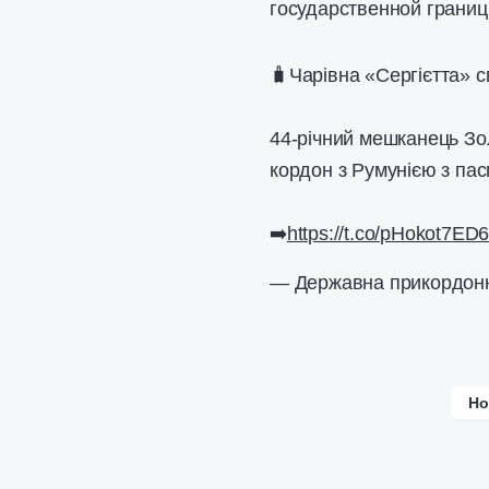
государственной границ
🧳Чарівна «Сергієтта» 
44-річний мешканець Зо
кордон з Румунією з пас
➡️
https://t.co/pHokot7ED
— Державна прикордон
Но