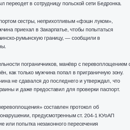
л переодет в сотрудницу польской сети Бедронка.
ортом сестры, неприхотливым «фэшн луком»,
чина приехал в Закарпатье, чтобы попытаться
аинско-румынскую границу, — сообщили в
ны.
ельности пограничников, манёвр с перевоплощением 
ён, как только мужчина попал в приграничную зону.
жчина не сдавался до последнего и утверждал, что
раины и даже предоставил для проверки паспорт.
перевоплощения» составлен протокол об
онарушении, предусмотренным ст. 204-1 КУоАП
ие или попытка незаконного пересечения