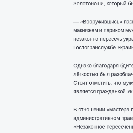
Золотоноши, который бы
— «Вооружившись» пасп
макияжем и париком муж
незаконно пересечь укр
Госпогранслужбе Украи
Однако благодаря бдит
лёгкостью был разоблач
Стоит отметить, что му
является гражданкой Ук
В отношении «мастера 
административном прав
«Незаконное пересечен