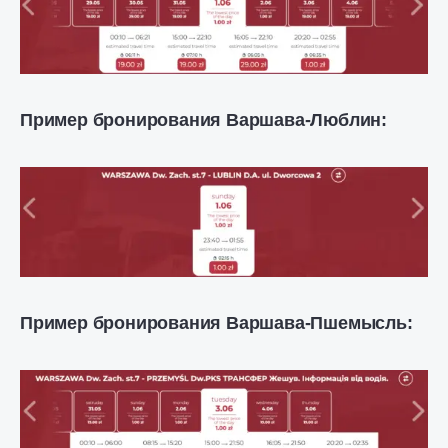
Пример бронирования Варшава-Люблин:
Пример бронирования Варшава-Пшемысль: