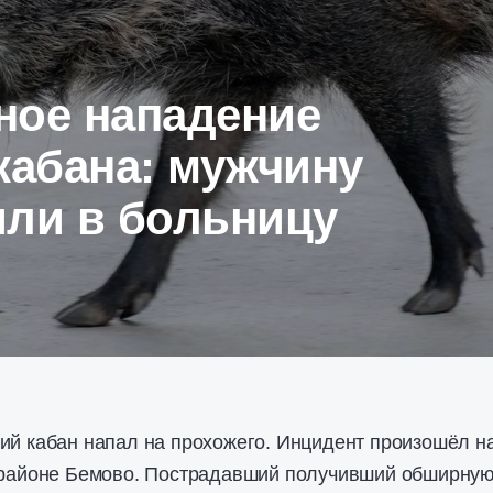
ное нападение
кабана: мужчину
или в больницу
ий кабан напал на прохожего. Инцидент произошёл н
в районе Бемово. Пострадавший получивший обширну