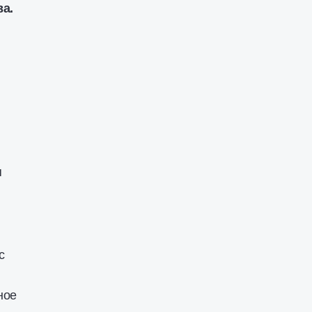
а.
я
с
ное