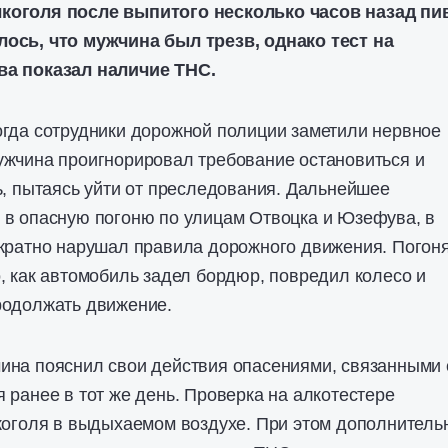
коголя после выпитого несколько часов назад пив
ось, что мужчина был трезв, однако тест на
ва показал наличие THC.
огда сотрудники дорожной полиции заметили нервное
ужчина проигнорировал требование остановиться и
ь, пытаясь уйти от преследования. Дальнейшее
 в опасную погоню по улицам Отвоцка и Юзефува, в
ократно нарушал правила дорожного движения. Погон
, как автомобиль задел бордюр, повредил колесо и
родолжать движение.
ина пояснил свои действия опасениями, связанными 
 ранее в тот же день. Проверка на алкотестере
коголя в выдыхаемом воздухе. При этом дополнитель