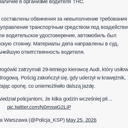
наличие в организме водителя THC.
о составлены обвинения за невыполнение требования
и управление транспортным средством под воздейств
яли водительское удостоверение, автомобиль был
скую стоянку. Материалы дела направлены в суд,
ьнейшую ответственность водителя.
drogówki zatrzymali 29-letniego kierowcę Audi, który usiłow
 drogową. Pościg zakończył się, gdy uderzył w krawężnik,
ając oponę, co uniemożliwiło dalszą jazdę.
dział policjantom, że kilka godzin wcześniej pił…
pic.twitter.com/N0mswG2LiP
ja Warszawa (@Policja_KSP)
May 25, 2026