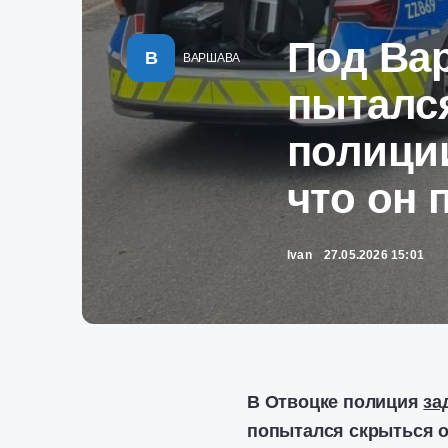
Под Ва
В
ВАРШАВА
пыталс
полиции
что он 
Ivan
27.05.2026 15:01
В Отвоцке полиция
за
попытался скрыться от