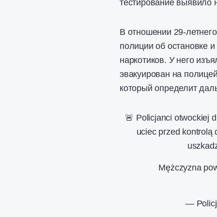
тестирование выявило 
В отношении 29-летнег
полиции об остановке 
наркотиков. У него изъ
эвакуирован на полицей
который определит дал
🚨 Policjanci otwockiej 
uciec przed kontrolą
uszkadz
Mężczyzna powie
— Polic