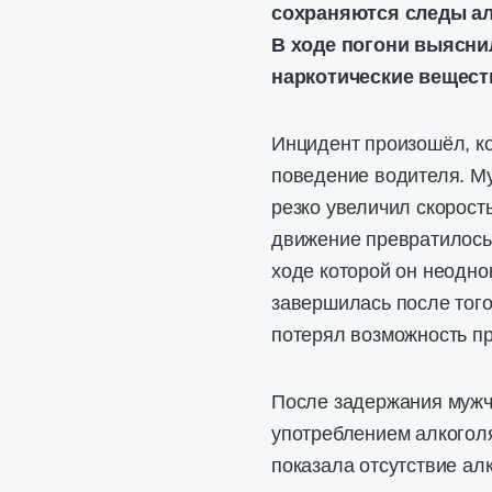
сохраняются следы ал
В ходе погони выяснил
наркотические вещест
Инцидент произошёл, к
поведение водителя. М
резко увеличил скорост
движение превратилось
ходе которой он неодн
завершилась после того
потерял возможность п
После задержания мужч
употреблением алкоголя
показала отсутствие ал