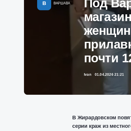
Под Ва
В
ВАРШАВА
магазин
женщин
прилав
почти 1
Ivan
01.04.2026 21:21
В Жирардовском повя
серии краж из местног