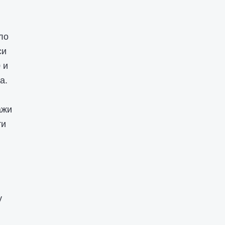
ло
си
 и
а.
ажи
ти
у