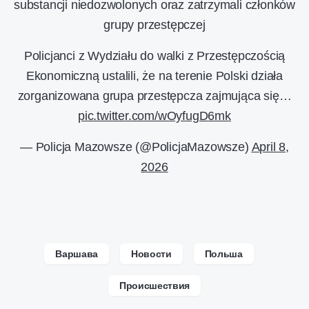
substancji niedozwolonych oraz zatrzymali członków
grupy przestępczej
Policjanci z Wydziału do walki z Przestępczością
Ekonomiczną ustalili, że na terenie Polski działa
zorganizowana grupa przestępcza zajmująca się…
pic.twitter.com/wOyfugD6mk
— Policja Mazowsze (@PolicjaMazowsze)
April 8,
2026
Варшава
Новости
Польша
Происшествия