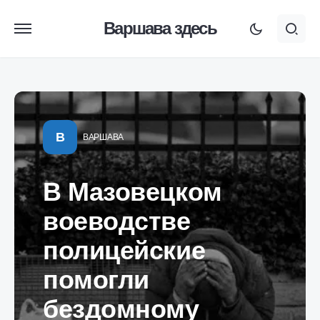
Варшава здесь
В
ВАРШАВА
В Мазовецком
воеводстве
полицейские
помогли
бездомному