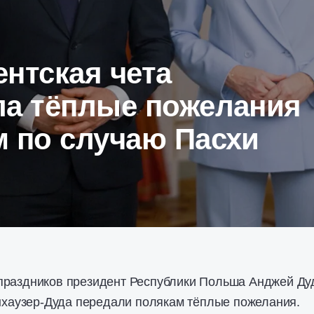
нтская чета
ла тёплые пожелания
м по случаю Пасхи
праздников президент Республики Польша Анджей Ду
рнхаузер-Дуда передали полякам тёплые пожелания.