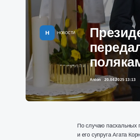
Президе
Н
НОВОСТИ
переда
поляка
Anton
20.04.2025 13:13
По случаю пасхальных 
и его супруга Агата Ко