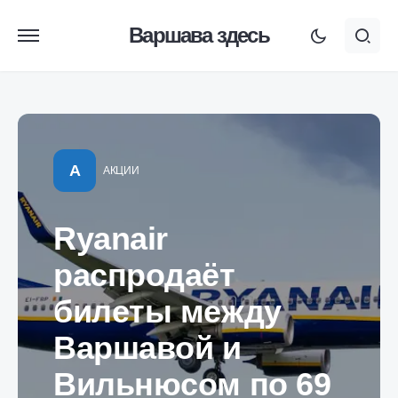
Варшава здесь
А
АКЦИИ
Ryanair
распродаёт
билеты между
Варшавой и
Вильнюсом по 69