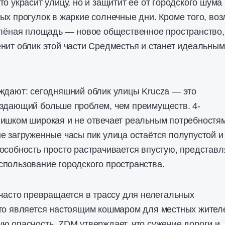
о украсит улицу, но и защитит её от городского шума
ых прогулок в жаркие солнечные дни. Кроме того, воз
елёная площадь — новое общественное пространство,
нит облик этой части Средместья и станет идеальным
ждают: сегодняшний облик улицы Krucza — это
оздающий больше проблем, чем преимуществ. 4-
лишком широкая и не отвечает реальным потребностя
е загруженные часы пик улица остаётся полупустой и
особность просто растрачивается впустую, представл
пользование городского пространства.
 часто превращается в трассу для нелегальных
что является настоящим кошмаром для местных жител
ю опасность. ZDM утверждает, что сужение дороги и