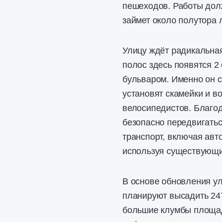
пешеходов. Работы долж
займет около полутора л
Улицу ждёт радикальна
полос здесь появятся 
бульваром. Именно он с
установят скамейки и в
велосипедистов. Благод
безопасно передвигатьс
транспорт, включая авт
используя существующи
В основе обновления у
планируют высадить 247
большие клумбы площад