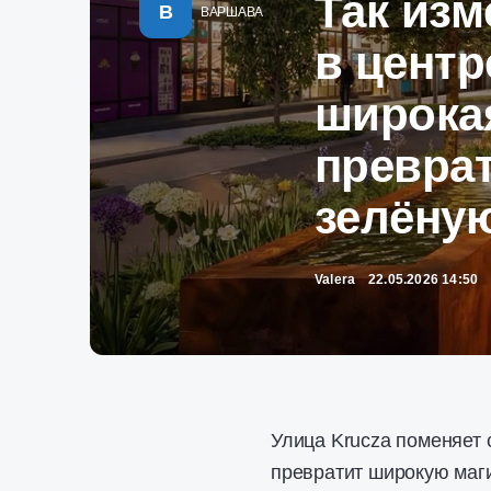
Так изм
В
ВАРШАВА
в цент
широка
преврат
зелёну
Valera
22.05.2026 14:50
Улица Krucza поменяет 
превратит широкую маги