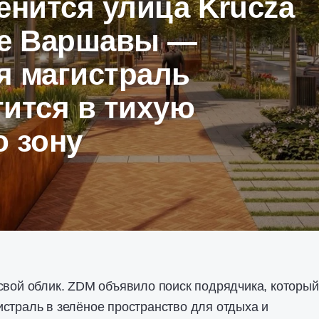
енится улица Krucza
ре Варшавы —
я магистраль
ится в тихую
ю зону
свой облик. ZDM объявило поиск подрядчика, который
страль в зелёное пространство для отдыха и