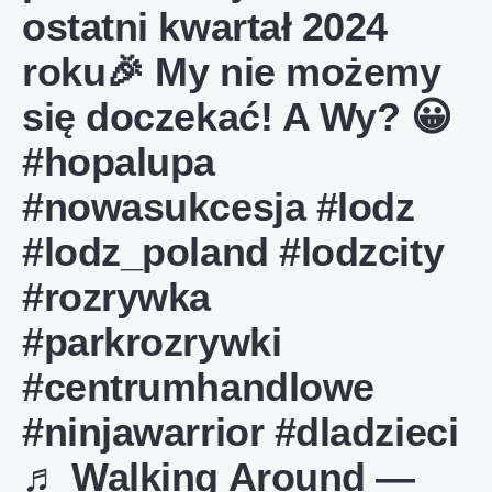
ostatni kwartał 2024
roku🎉 My nie możemy
się doczekać! A Wy? 😀
#hopalupa
#nowasukcesja
#lodz
#lodz_poland
#lodzcity
#rozrywka
#parkrozrywki
#centrumhandlowe
#ninjawarrior
#dladzieci
♬ Walking Around —