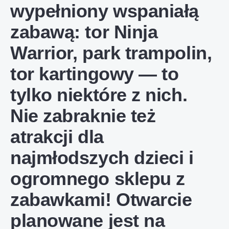
wypełniony wspaniałą
zabawą: tor Ninja
Warrior, park trampolin,
tor kartingowy — to
tylko niektóre z nich.
Nie zabraknie też
atrakcji dla
najmłodszych dzieci i
ogromnego sklepu z
zabawkami! Otwarcie
planowane jest na