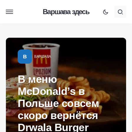
Варшава здесь
В
ВАРШАВА
В меню
McDonald’s в
Польше совсем
скоро вернётся
Drwala Burger