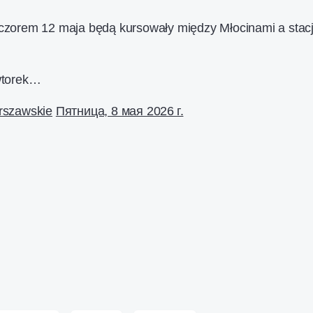
ieczorem 12 maja będą kursowały między Młocinami a stac
wtorek…
rszawskie
Пятница, 8 мая 2026 г.