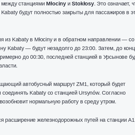
у между станциями
Młociny
и
Stokłosy
. Это означает, ч
n и Kabaty будут полностью закрыты для пассажиров в э
 из Kabaty в Młociny и в обратном направлении — со
ону Kabaty — будут незадолго до 23:00. Затем, до кон
примерно до 00:30, последней станцией в Урсынове бу
власти.
ещающий автобусный маршрут ZM1, который будет
и соединять Kabaty со станцией Ursynów. Согласно
возобновит нормальную работу в среду утром.
ся расширение железнодорожных путей на станции А1