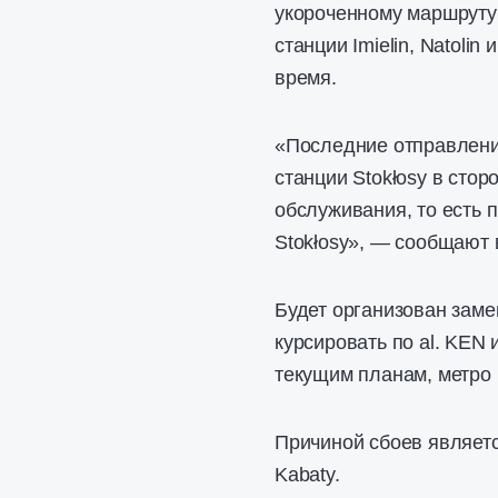
укороченному маршрут
станции Imielin, Natoli
время.
«Последние отправления
станции Stokłosy в стор
обслуживания, то есть 
Stokłosy», — сообщают 
Будет организован зам
курсировать по аl. KEN 
текущим планам, метро 
Причиной сбоев являет
Kabaty.