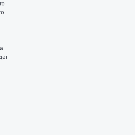
то
то
ца
дет