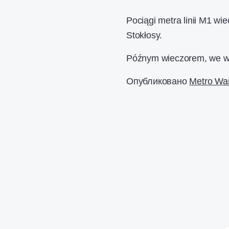
Pociągi metra linii M1 w
Stokłosy.
Późnym wieczorem, we 
Опубликовано
Metro Wa