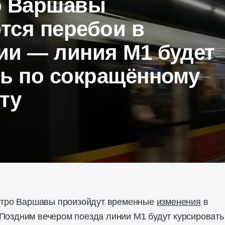
о Варшавы
тся перебои в
ии — линия М1 будет
ть по сокращённому
ту
 метро Варшавы произойдут временные
изменения
в
Поздним вечером поезда линии М1 будут курсировать