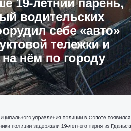
е 19-летний парень,
ый водительских
оорудил себе «авто»
уктовой тележки и
 на нём по городу
ниципального управления полиции в Сопоте появился
ники полиции задержали 19-летнего парня из Гданьск