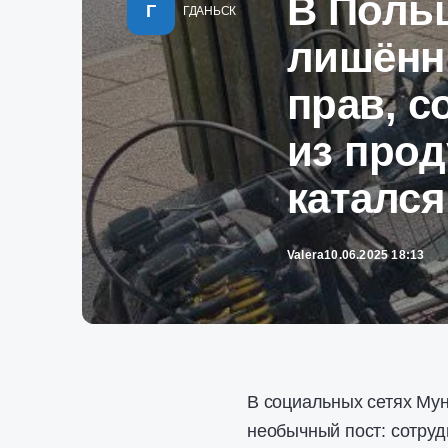
В Польш
Г
ГДАНЬСК
лишённ
прав, с
из прод
катался
Valera
10.06.2025 18:13
В социальных сетях Му
необычный пост: сотруд