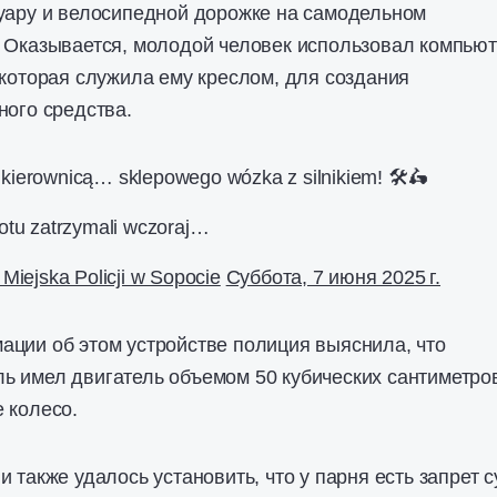
туару и велосипедной дорожке на самодельном
. Оказывается, молодой человек использовал компью
 которая служила ему креслом, для создания
ного средства.
 kierownicą… sklepowego wózka z silnikiem! 🛠️🛵
potu zatrzymali wczoraj…
iejska Policji w Sopocie
Суббота, 7 июня 2025 г.
ции об этом устройстве полиция выяснила, что
ь имел двигатель объемом 50 кубических сантиметро
 колесо.
 также удалось установить, что у парня есть запрет с