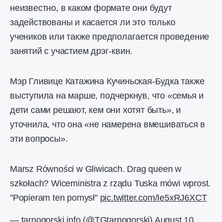
неизвестно, в каком формате они будут
задействованы и касается ли это только
учеников или также предполагается проведение
занятий с участием дрэг-квин.
Мэр Гливице Катажина Кучиньская-Будка также
выступила на марше, подчеркнув, что «семья и
дети сами решают, кем они хотят быть», и
уточнила, что она «не намерена вмешиваться в
эти вопросы».
Marsz Równości w Gliwicach. Drag queen w
szkołach? Wiceministra z rządu Tuska mówi wprost.
"Popieram ten pomysł"
pic.twitter.com/Ie5xRJ6XCT
— tarnogorski.info (@TGtarnogorski)
August 10,